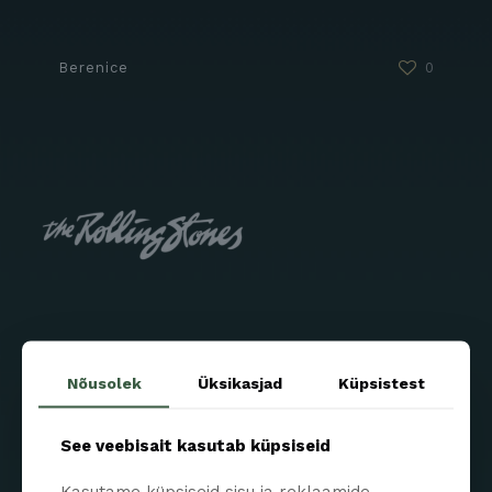
Berenice
0
Rolling
0
Nõusolek
Üksikasjad
Küpsistest
See veebisait kasutab küpsiseid
Kasutame küpsiseid sisu ja reklaamide