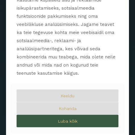
isikupärastamiseks, sotsiaalmeedia
funktsioonide pakkumiseks ning oma
veebiliikluse analüüsimiseks. Jagame teavet
ka teie tegevuse kohta meie veebisaidil oma
sotsiaalmeedia-, reklaami- ja
analüüsipartneritega, kes võivad seda
Avengers
0
kombineerida muu teabega, mida olete neile
andnud või mida nad on kogunud teie
teenuste kasutamise käigus.
Keeldu
Kohanda
Luba kõik