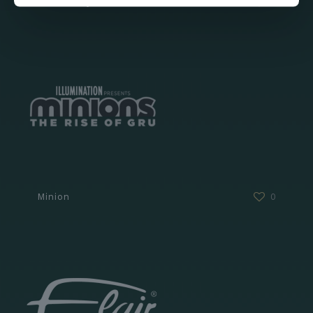
Hello Kitty
0
Minion
0