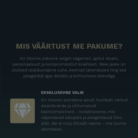
MIS VÄÄRTUST ME PAKUME?
AU Visionis pakume selget nägemist, ajatut disaini,
personaalsust ja kompromissitut kvaliteeti. Meie jaoks on
olulised usaldusväärne suhe, kestvad lahendused ning see
peegeldub igas detailis ja kohtumises kliendiga
EKSKLUSIIVNE VALIK
AU Visionis esindame ainult hoolikalt valitud
disainibrände ja sõltumatuid
käsitöömeistreid – kollektsioone, mis
väljendavad isikupära ja peegeldavad Sinu
stiili. Me ei müü lihtsalt raame – me loome
identiteeti.