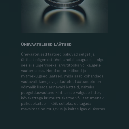
ÜHEVAATELISED LÄÄTSED
Ühevaatelised läätsed pakuvad selget ja
ühtlast nägemist ühel kindlal kaugusel – olgu
see siis lugemiseks, arvutitööks või kaugele
vaatamiseks. Need on praktilised ja
mitmekülgsed läätsed, mida saab kohandada
vastavalt kandja vajadustele. Läätsedele on
võimalik lisada erinevaid katteid, näiteks
peegeldusvastane kiht, sinise valguse filter,
kõvakattega kriimustuskaitse või isetumenev
päikesekaitse – kõik selleks, et tagada
maksimaalne mugavus ja kaitse igas olukorras.