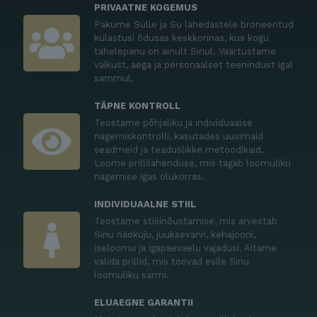
PRIVAATNE KOGEMUS
Pakume Sulle ja Su lähedastele broneeritud
külastusi õdusas keskkonnas, kus kogu
tähelepanu on ainult Sinul. Väärtustame
vaikust, aega ja personaalset teenindust igal
sammul.
TÄPNE KONTROLL
Teostame põhjaliku ja individuaalse
nägemiskontrolli, kasutades uusimaid
seadmeid ja teaduslikke metoodikaid.
Loome prillilahenduse, mis tagab loomuliku
nägemise igas olukorras.
INDIVIDUAALNE STIIL
Teostame stiilinõustamise, mis arvestab
Sinu näokuju, juuksevärvi, kehajooni,
iseloomu ja igapäevaelu vajadusi. Aitame
valida prillid, mis toovad esile Sinu
loomuliku sarmi.
ELUAEGNE GARANTII