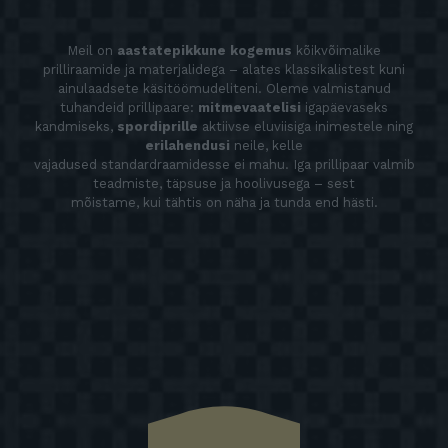
Meil on
aastatepikkune kogemus
kõikvõimalike
prilliraamide ja materjalidega – alates klassikalistest kuni
ainulaadsete käsitöömudeliteni. Oleme valmistanud
tuhandeid prillipaare:
mitmevaatelisi
igapäevaseks
kandmiseks,
spordiprille
aktiivse eluviisiga inimestele ning
erilahendusi
neile, kelle
vajadused standardraamidesse ei mahu. Iga prillipaar valmib
teadmiste, täpsuse ja hoolivusega – sest
mõistame, kui tähtis on näha ja tunda end hästi.