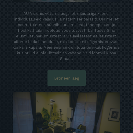
AU Visionis võtame aega, et mõista iga kliendi
individuaalseid vajadusi ja nägemiseripärasid. Usume, et
parim tulemus sünnib kuulamisest, tähelepanust ja
hoolikalt läbi mõeldud soovitustest. Lähtudes Sinu
elustiilist, harjumustest ja visuaalsetest eelistustest,
aitame leida lahenduse, mis toetab nii nägemisteravust
kui ka isikupära. Meie eesmärk on luua terviklik kogemus,
kus prillid ei ole lihtsalt abivahend, vaid loomulik osa
Sinust.
Broneeri aeg