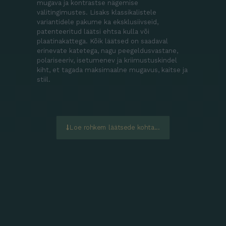
mugava ja kontrastse nägemise
välitingimustes. Lisaks klassikalistele
variantidele pakume ka eksklusiivseid,
patenteeritud läätsi ehtsa kulla või
plaatinakattega. Kõik läätsed on saadaval
erinevate katetega, nagu peegeldusvastane,
polariseeriv, isetumenev ja kriimustuskindel
kiht, et tagada maksimaalne mugavus, kaitse ja
stiil.
Loe rohkem läätsede kohta...