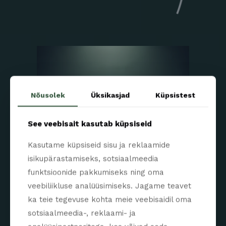
Nõusolek
Üksikasjad
Küpsistest
See veebisait kasutab küpsiseid
Kasutame küpsiseid sisu ja reklaamide
isikupärastamiseks, sotsiaalmeedia
funktsioonide pakkumiseks ning oma
veebiliikluse analüüsimiseks. Jagame teavet
ka teie tegevuse kohta meie veebisaidil oma
sotsiaalmeedia-, reklaami- ja
MITMEVAATELISED LÄÄTSED