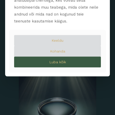
analüüsipartneritega, kes võivad seda
Multivaatelised läätsed on kõrgeima klassi
kombineerida muu teabega, mida olete neile
progresseeruvad läätsed, mille disain põhineb
andnud või mida nad on kogunud teie
tipptasemel teadusuuringutel ja uusimal
optilisel tehnoloogial. Täiustatud optiline
teenuste kasutamise käigus.
struktuur tagab sujuva ülemineku lähi-, kesk- ja
kaugvaate vahel, pakkudes igas olukorras
erakordset teravust, kandmismugavust ja
visuaalset tasakaalu.
Keeldu
Kohanda
Luba kõik