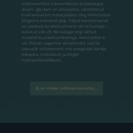
traditsioonilise meisterlikkuse ja kaasaegse
disaini. Iga raam on ainulaadne, valmistatud
kvaliteetsetest materjalidest ning viimistletud
kõrgeima standardi järgi. Paljud käsitööraamid
on saadaval ka eksklusiivsete viimistlustega –
kullatud 24k või 18k kullaga ning valitud
mudelid ka plaatinumkattega. Need prillid ei
ole lihtsalt nägemise abivahendid, vaid ka
luksuslik stiilielement, mis peegeldab kandja
isikupära, maitsekust ja kõrget
kvaliteediteadlikkust.
Loe rohkem prilliraamide kohta...