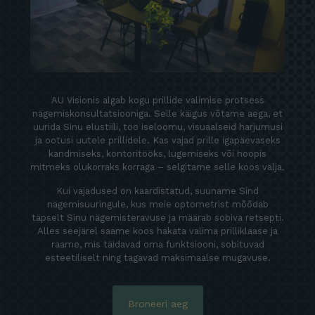
AU Visionis algab kogu prillide valimise protsess
nägemiskonsultatsiooniga. Selle käigus võtame aega, et
uurida Sinu elustiili, töö iseloomu, visuaalseid harjumusi
ja ootusi uutele prillidele. Kas vajad prille igapäevaseks
kandmiseks, kontoritööks, lugemiseks või hoopis
mitmeks olukorraks korraga – selgitame selle koos välja.
Kui vajadused on kaardistatud, suuname Sind
nägemisuuringule, kus meie optometrist mõõdab
täpselt Sinu nägemisteravuse ja määrab sobiva retsepti.
Alles seejärel saame koos hakata valima prilliklaase ja
raame, mis täidavad oma funktsiooni, sobituvad
esteetiliselt ning tagavad maksimaalse mugavuse.
Broneeri aeg