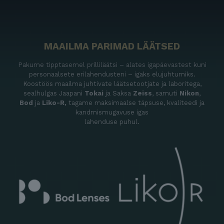
MAAILMA PARIMAD LÄÄTSED
Pakume tipptasemel prilliläätsi – alates igapäevastest kuni
personaalsete erilahendusteni – igaks elujuhtumiks.
Koostöös maailma juhtivate läätsetootjate ja laboritega,
sealhulgas Jaapani
Tokai
ja Saksa
Zeiss
, samuti
Nikon
,
Bod
ja
Liko-R,
tagame maksimaalse täpsuse, kvaliteedi ja
kandmismugavuse igas
lahenduse puhul.